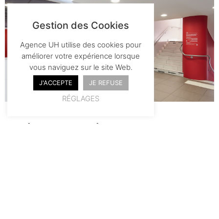
Gestion des Cookies
Agence UH utilise des cookies pour
améliorer votre expérience lorsque
vous naviguez sur le site Web.
J'ACCEPTE
JE REFUSE
RÉGLAGES
RÉAGENCER, ÉCLAIRCIR,
MODERNISER
En réponse à la problématique de gestion des
flux et de l’accueil public, la circulation dans
l’espace est redessinée. Le parcours, de l’entrée
jusqu’au bureau du maire est tracé sans
interrompre la lecture du lieu, il fluidifie les