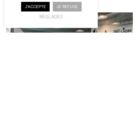
J'ACCEPTE
JE REFUSE
RÉGLAGES
Entreprise
GROUPE BELLION – siège
social et espaces de
représentation.
#architectureintérieure