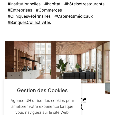
#Institutionnelles
#habitat
#hôtelsetrestaurants
#Entreprises
#Commerces
#Cliniquesvétérinaires
#Cabinetsmédicaux
#BanquesCollectivités
Gestion des Cookies
#architectureintérieure
Groupe ANGEVIN – Siège
Agence UH utilise des cookies pour
social ( projet finaliste )
améliorer votre expérience lorsque
vous naviguez sur le site Web.