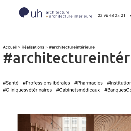
Accueil
>
Réalisations
>
#architectureintérieure
#architectureintér
#Santé
#Professionslibérales
#Pharmacies
#Institutio
#Cliniquesvétérinaires
#Cabinetsmédicaux
#BanquesCol