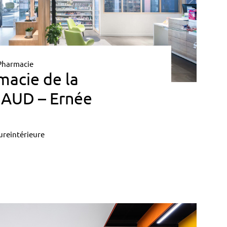
Pharmacie
macie de la
AUD – Ernée
ureintérieure