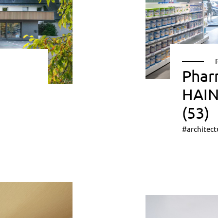
Phar
HAIN
(53)
#architect