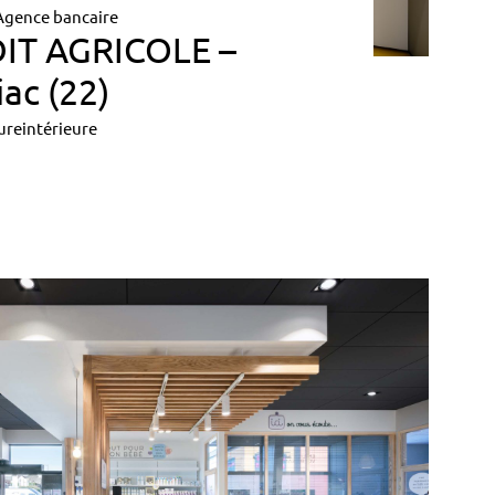
Agence bancaire
IT AGRICOLE –
iac (22)
ureintérieure