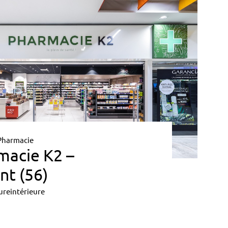
Pharmacie
macie K2 –
nt (56)
ureintérieure