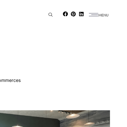
MENU
ommerces