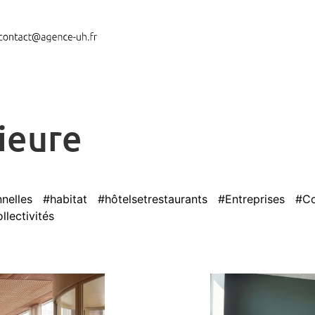
ieure
nnelles
#habitat
#hôtelsetrestaurants
#Entreprises
#C
lectivités