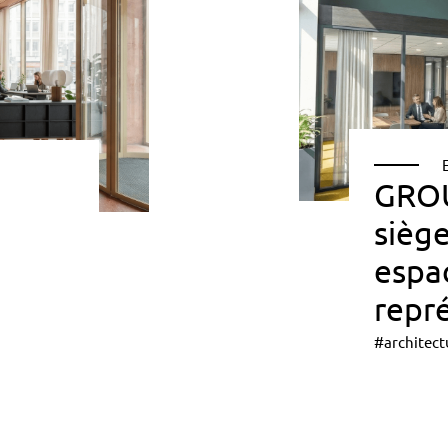
GROU
siège
espa
repr
#architect