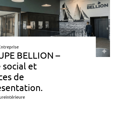
Entreprise
PE BELLION –
 social et
ces de
ésentation.
ureintérieure