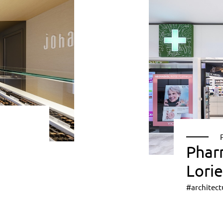
Phar
Lorie
#architect