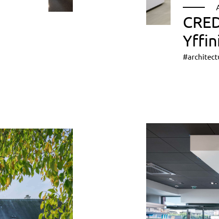
CRED
Yffin
#architect