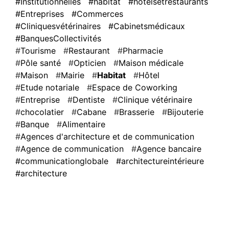
#Institutionnelles
#habitat
#hôtelsetrestaurants
#Entreprises
#Commerces
#Cliniquesvétérinaires
#Cabinetsmédicaux
#BanquesCollectivités
Tourisme
Restaurant
Pharmacie
Pôle santé
Opticien
Maison médicale
Maison
Mairie
Habitat
Hôtel
Etude notariale
Espace de Coworking
Entreprise
Dentiste
Clinique vétérinaire
chocolatier
Cabane
Brasserie
Bijouterie
Banque
Alimentaire
Agences d'architecture et de communication
Agence de communication
Agence bancaire
#communicationglobale
#architectureintérieure
#architecture