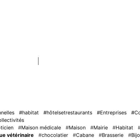
nnelles
#habitat
#hôtelsetrestaurants
#Entreprises
#C
lectivités
ticien
Maison médicale
Maison
Mairie
Habitat
que vétérinaire
chocolatier
Cabane
Brasserie
Bij