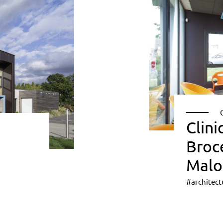
Clini
Broce
Malo
#architect