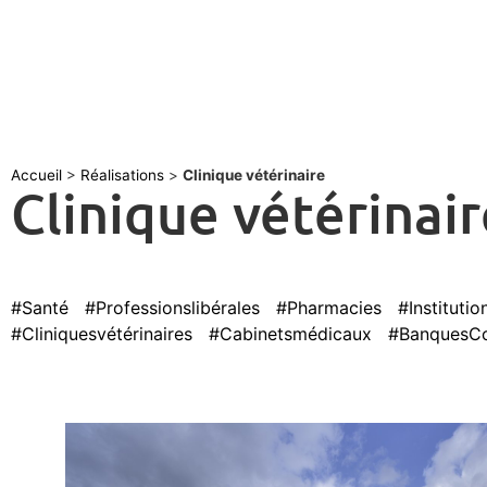
Accueil
>
Réalisations
>
Clinique vétérinaire
Clinique vétérinair
#Santé
#Professionslibérales
#Pharmacies
#Institutio
#Cliniquesvétérinaires
#Cabinetsmédicaux
#BanquesCol