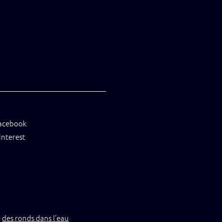
acebook
interest
©
des ronds dans l’eau