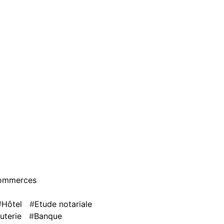
ommerces
Hôtel
Etude notariale
outerie
Banque