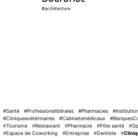
#architecture
#Santé
#Professionslibérales
#Pharmacies
#Institutio
#Cliniquesvétérinaires
#Cabinetsmédicaux
#BanquesCol
Tourisme
Restaurant
Pharmacie
Pôle santé
Op
Espace de Coworking
Entreprise
Dentiste
Clini