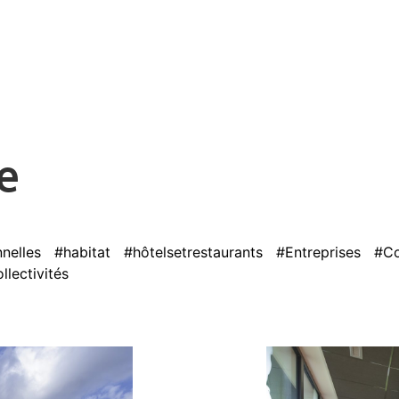
e
nnelles
#habitat
#hôtelsetrestaurants
#Entreprises
#C
lectivités