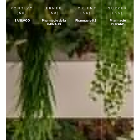
PONTIVY
ERNÉE
LORIENT
SURZUR
(56)
(53)
(56)
(56)
SAN&VOO
Pharmacie de la
Pharmacie K2
Pharmacie
HAINAUD
DURAND