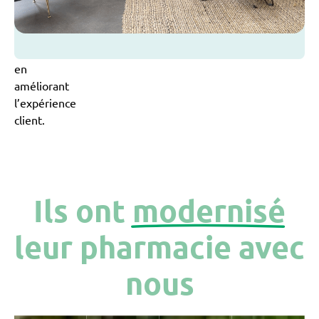
modernisant
l’image
et
en
améliorant
l’expérience
client.
Ils ont
modernisé
leur pharmacie avec
nous