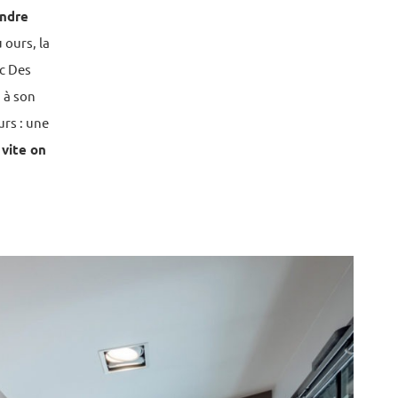
endre
ours, la
c Des
 à son
urs : une
 vite on