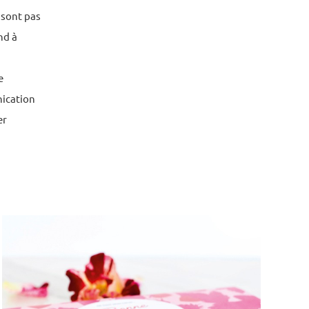
 sont pas
nd à
e
nication
er