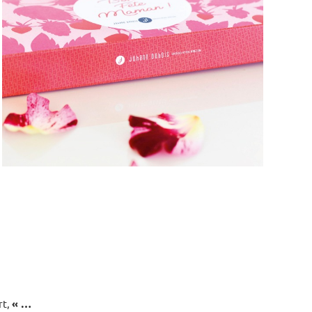
rt,
« …