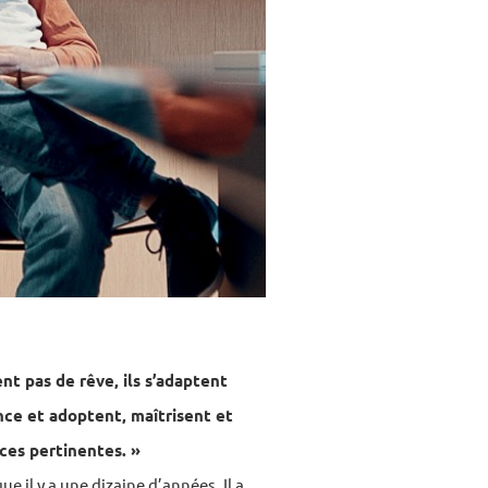
t pas de rêve, ils s’adaptent
ence et adoptent, maîtrisent et
ces pertinentes. »
 il y a une dizaine d’années. Il a